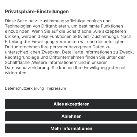
Heute:
1
Gestern:
7
Diese Woche:
20
Letzte Woche:
32
Dieser Monat:
25
Letzter Monat:
184
Dieses Jahr:
1.013
Letztes Jahr:
2.218
Total:
30.146
Erstellt von
WebGoTec.de
© 2025 Seniorita Tagespflege