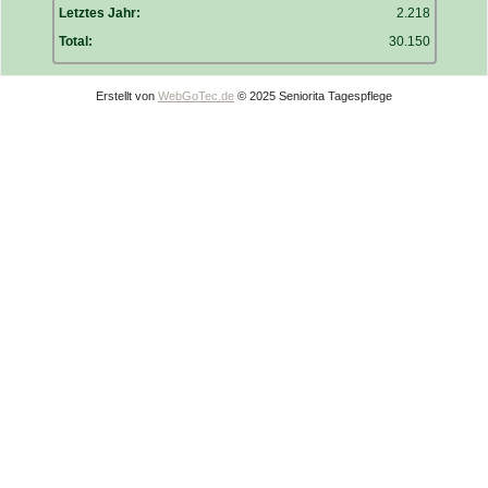
Letztes Jahr:
2.218
Total:
30.150
Erstellt von
WebGoTec.de
© 2025 Seniorita Tagespflege